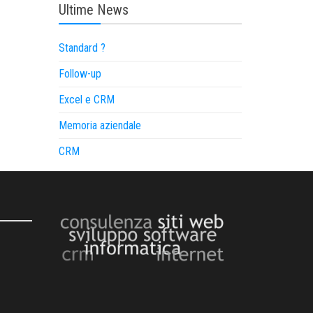
Ultime News
Standard ?
Follow-up
Excel e CRM
Memoria aziendale
CRM