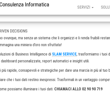
 Consulenza Informatica
SERVIZI
SOLU
RIVEN DECISIONS
ono ovunque, ma senza un sistema che li organizzi e li renda fruibili resta
Immagina una miniera d’oro non sfruttata!
oluzioni di Business Intelligence di
SLAM SERVICE
, trasformiamo i tuoi d
n dashboard personalizzate, report automatici e insight utili.
i più rapide, consapevoli e strategiche per dare una marcia in più al tuo 
iare che i tuoi dati restino inespressi. Trasformali in un vantaggio competi
ome possiamo illuminare i tuoi dati:
CHIAMACI ALLO 02 90 90 719