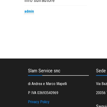
Info sull'autore
admin
Slam Service snc
Sede
di Andrea e Marco Mapelli
Via Ba
P. IVA 03693540969
20056 T
Privacy Policy
Segui