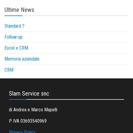
Ultime News
Standard ?
Follow-up
Excel e CRM
Memoria aziendale
CRM
Slam Service snc
di Andrea e Marco Mapelli
P. IVA 03693540969
Privacy Policy