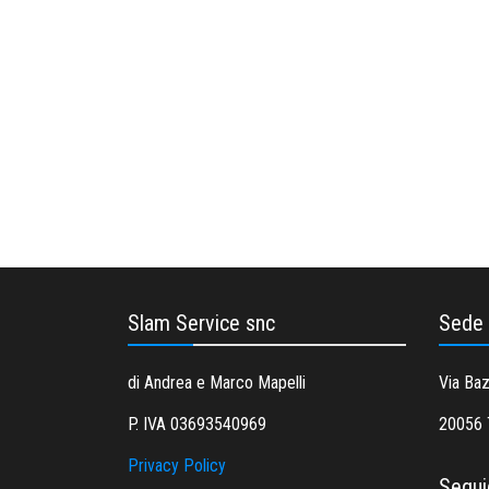
Slam Service snc
Sede
di Andrea e Marco Mapelli
Via Ba
P. IVA 03693540969
20056 T
Privacy Policy
Segui