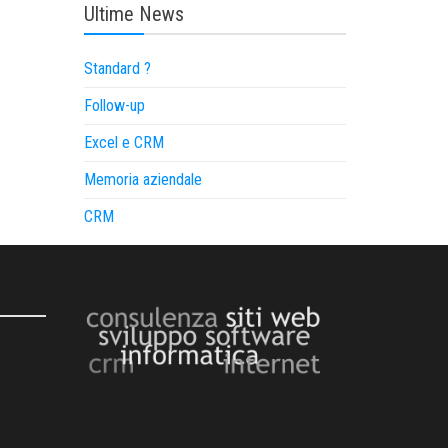
Ultime News
Standard ?
Follow-up
Excel e CRM
Memoria aziendale
CRM